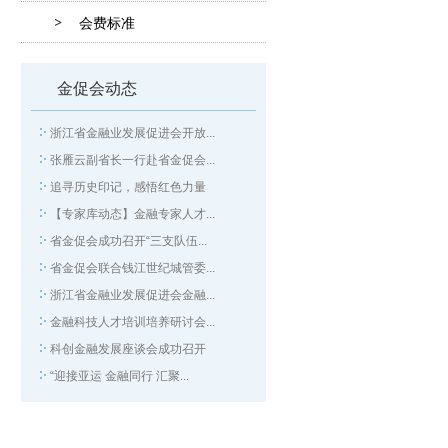
会费标准
金促会动态
浙江省金融业发展促进会开放...
张雁云副省长一行赴省金促会...
追寻历史印记，感悟红色力量
【专家库动态】金融专家人才...
省金促会成功召开“三支队伍...
省金促会联合钱江世纪城管委...
浙江省金融业发展促进会金融...
金融科技人才培训培养研讨会...
科创金融发展座谈会成功召开
“迎接亚运 金融同行 汇聚...