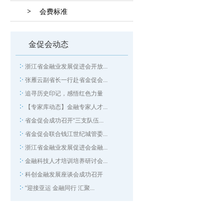
会费标准
金促会动态
浙江省金融业发展促进会开放...
张雁云副省长一行赴省金促会...
追寻历史印记，感悟红色力量
【专家库动态】金融专家人才...
省金促会成功召开“三支队伍...
省金促会联合钱江世纪城管委...
浙江省金融业发展促进会金融...
金融科技人才培训培养研讨会...
科创金融发展座谈会成功召开
“迎接亚运 金融同行 汇聚...